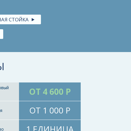
АЯ СТОЙКА
Ы
рвый
ОТ 4 600 Р
ОТ 1 000 Р
ия
1 ЕДИНИЦА
во