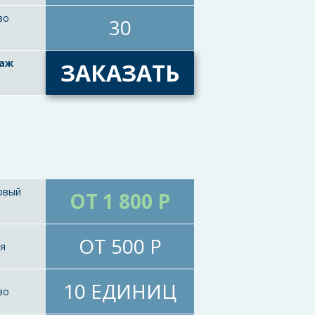
во
30
таж
ЗАКАЗАТЬ
рвый
ОТ 1 800 Р
ОТ 500 Р
ия
10 ЕДИНИЦ
во