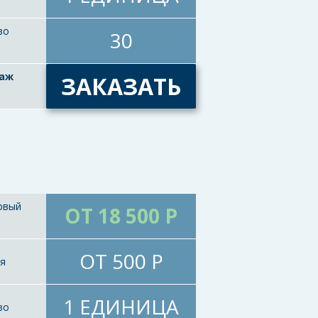
во
30
таж
ЗАКАЗАТЬ
рвый
ОТ 18 500 Р
ОТ 500 Р
ия
1 ЕДИНИЦА
во