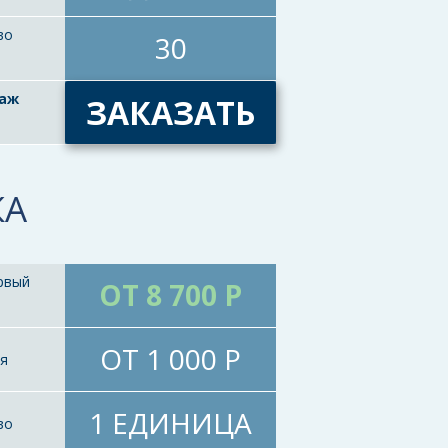
во
30
таж
ЗАКАЗАТЬ
КА
рвый
ОТ 8 700 Р
ОТ 1 000 Р
ия
1 ЕДИНИЦА
во