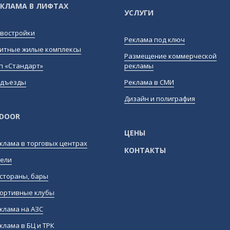
ЕКЛАМА В ЛИФТАХ
УСЛУГИ
востройки
Реклама под ключ
итные жилые комплексы
Размещение коммерческой
п «Стандарт»
рекламы
дъезды
Реклама в СМИ
Дизайн и полиграфия
NDOOR
ЦЕНЫ
клама в торговых центрах
КОНТАКТЫ
ели
стораны, бары
ортивные клубы
клама на АЗС
клама в БЦ и ТРК