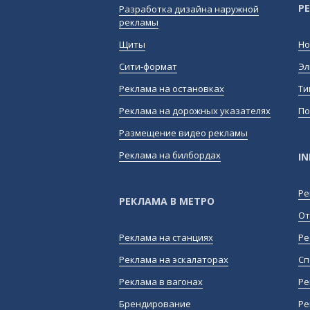
Р
Разработка дизайна наружной
рекламы
Щиты
Но
Сити-формат
Эл
Реклама на остановках
Ти
Реклама на дорожных указателях
По
Размещение видео рекламы
Реклама на билбордах
I
Ре
РЕКЛАМА В МЕТРО
От
Реклама на станциях
Ре
Реклама на эскалаторах
Сп
Реклама в вагонах
Ре
Брендирование
Ре