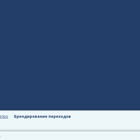
етро
Брендирование переходов
Е