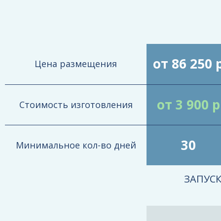
от 86 250 
Цена размещения
от 3 900 р
Стоимость изготовления
30
Минимальное кол-во дней
ЗАПУС